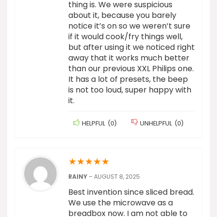
thing is. We were suspicious
about it, because you barely
notice it’s on so we weren’t sure
if it would cook/fry things well,
but after using it we noticed right
away that it works much better
than our previous XXL Philips one.
It has a lot of presets, the beep
is not too loud, super happy with
it.
HELPFUL
(
0
)
UNHELPFUL
(
0
)
★
★
★
★
★
RAINY
–
AUGUST 8, 2025
Best invention since sliced bread.
We use the microwave as a
breadbox now. I am not able to