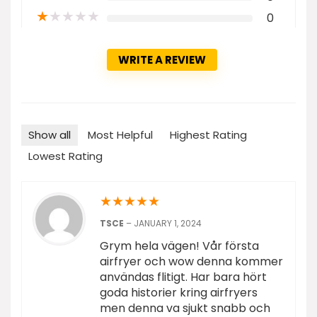
★
★
★
★
★
0
WRITE A REVIEW
Show all
Most Helpful
Highest Rating
Lowest Rating
★
★
★
★
★
TSCE
–
JANUARY 1, 2024
Grym hela vägen! Vår första
airfryer och wow denna kommer
användas flitigt. Har bara hört
goda historier kring airfryers
men denna va sjukt snabb och