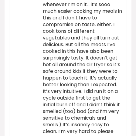
whenever I’m on it… it’s sooo
much easier cooking my meals in
this and I don’t have to
compromise on taste, either. I
cook tons of different
vegetables and they all turn out
delicious. But all the meats I’ve
cooked in this have also been
surprisingly tasty. It doesn’t get
hot all around the air fryer so it’s
safe around kids if they were to
happen to touch it. It’s actually
better looking than I expected.
It’s very intuitive. I did run it on a
cycle outside first to get the
initial burn off and I didn’t think it
smelled (too) bad (and I’m very
sensitive to chemicals and
smells.) It’s insanely easy to
clean. I’m very hard to please