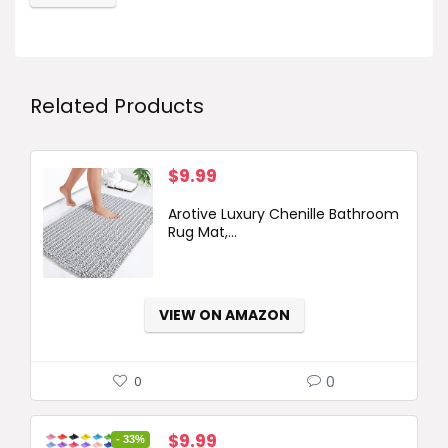
Related Products
$
9.99
Arotive Luxury Chenille Bathroom
Rug Mat,...
VIEW ON AMAZON
0
0
Original
Current
$
9.99
- 33%