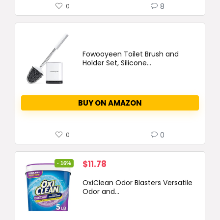
8
0
Fowooyeen Toilet Brush and
Holder Set, Silicone...
BUY ON AMAZON
0
0
Original
Current
$
11.78
- 16%
price
price
OxiClean Odor Blasters Versatile
was:
is:
Odor and...
$13.99.
$11.78.