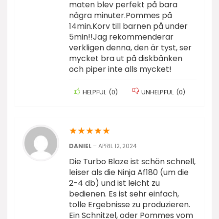
maten blev perfekt på bara
några minuter.Pommes på
14min.Korv till barnen på under
5min!!Jag rekommenderar
verkligen denna, den är tyst, ser
mycket bra ut på diskbänken
och piper inte alls mycket!
HELPFUL
(
0
)
UNHELPFUL
(
0
)
★
★
★
★
★
DANIEL
–
APRIL 12, 2024
Die Turbo Blaze ist schön schnell,
leiser als die Ninja Af180 (um die
2-4 db) und ist leicht zu
bedienen. Es ist sehr einfach,
tolle Ergebnisse zu produzieren.
Ein Schnitzel, oder Pommes vom