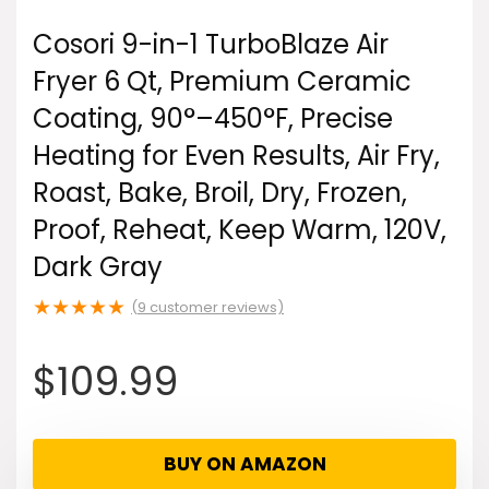
Cosori 9-in-1 TurboBlaze Air
Fryer 6 Qt, Premium Ceramic
Coating, 90°–450°F, Precise
Heating for Even Results, Air Fry,
Roast, Bake, Broil, Dry, Frozen,
Proof, Reheat, Keep Warm, 120V,
Dark Gray
★
★
★
★
★
(
9
customer reviews)
$
109.99
BUY ON AMAZON