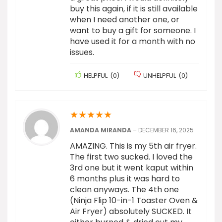
buy this again, if it is still available
when I need another one, or
want to buy a gift for someone. I
have used it for a month with no
issues.
HELPFUL
(
0
)
UNHELPFUL
(
0
)
★
★
★
★
★
AMANDA MIRANDA
–
DECEMBER 16, 2025
AMAZING. This is my 5th air fryer.
The first two sucked. I loved the
3rd one but it went kaput within
6 months plus it was hard to
clean anyways. The 4th one
(Ninja Flip 10-in-1 Toaster Oven &
Air Fryer) absolutely SUCKED. It