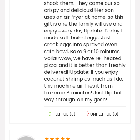
shook them. They came out so
crispy and delicious!!Her son
uses an air fryer at home, so this
gift is one the family will use and
enjoy every day.Update: Today I
made soft boiled eggs. Just
crack eggs into sprayed oven
safe bowl, Bake 9 or 10 minutes.
Voila!!Wow, we have re-heated
pizza, and it is better than freshly
delivered!!Update: If you enjoy
coconut shrimp as much as I do,
this machine air fries it from
frozen in 8 minutes! Just flip half
way through. oh my gosh!
HELPFUL
(
0
)
UNHELPFUL
(
0
)
★
★
★
★
★