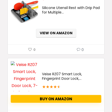
price
price
Silicone Utensil Rest with Drip Pad
was:
is:
for Multiple...
$14.99.
$9.99.
VIEW ON AMAZON
0
0
Veise RZ07 Smart Lock,
Fingerprint Door Lock,...
★
★
★
★
★
BUY ON AMAZON