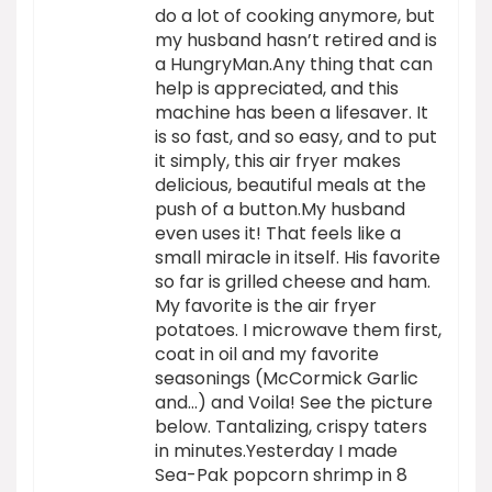
do a lot of cooking anymore, but
my husband hasn’t retired and is
a HungryMan.Any thing that can
help is appreciated, and this
machine has been a lifesaver. It
is so fast, and so easy, and to put
it simply, this air fryer makes
delicious, beautiful meals at the
push of a button.My husband
even uses it! That feels like a
small miracle in itself. His favorite
so far is grilled cheese and ham.
My favorite is the air fryer
potatoes. I microwave them first,
coat in oil and my favorite
seasonings (McCormick Garlic
and…) and Voila! See the picture
below. Tantalizing, crispy taters
in minutes.Yesterday I made
Sea-Pak popcorn shrimp in 8