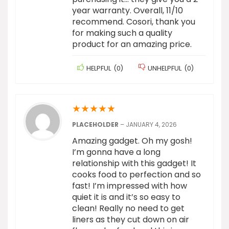
year warranty. Overall, 11/10
recommend. Cosori, thank you
for making such a quality
product for an amazing price.
HELPFUL
(
0
)
UNHELPFUL
(
0
)
★
★
★
★
★
PLACEHOLDER
–
JANUARY 4, 2026
Amazing gadget. Oh my gosh!
I’m gonna have a long
relationship with this gadget! It
cooks food to perfection and so
fast! I’m impressed with how
quiet it is and it’s so easy to
clean! Really no need to get
liners as they cut down on air