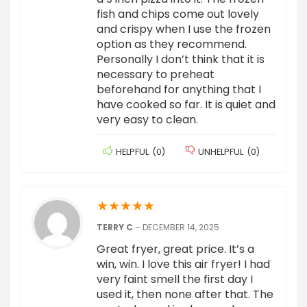
fish and chips come out lovely
and crispy when I use the frozen
option as they recommend.
Personally I don’t think that it is
necessary to preheat
beforehand for anything that I
have cooked so far. It is quiet and
very easy to clean.
HELPFUL
(
0
)
UNHELPFUL
(
0
)
★
★
★
★
★
TERRY C
–
DECEMBER 14, 2025
Great fryer, great price. It’s a
win, win. I love this air fryer! I had
very faint smell the first day I
used it, then none after that. The