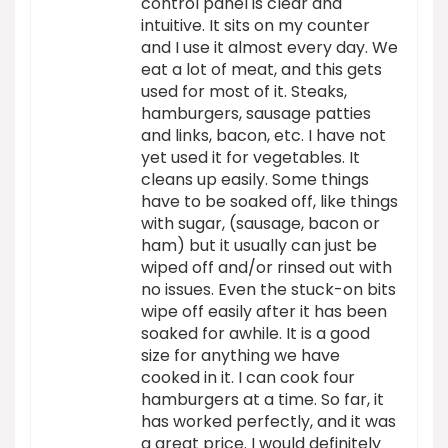
control panel is clear and
intuitive. It sits on my counter
and I use it almost every day. We
eat a lot of meat, and this gets
used for most of it. Steaks,
hamburgers, sausage patties
and links, bacon, etc. I have not
yet used it for vegetables. It
cleans up easily. Some things
have to be soaked off, like things
with sugar, (sausage, bacon or
ham) but it usually can just be
wiped off and/or rinsed out with
no issues. Even the stuck-on bits
wipe off easily after it has been
soaked for awhile. It is a good
size for anything we have
cooked in it. I can cook four
hamburgers at a time. So far, it
has worked perfectly, and it was
a great price. I would definitely