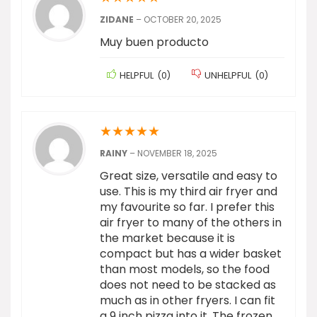
ZIDANE
–
OCTOBER 20, 2025
Muy buen producto
HELPFUL
(
0
)
UNHELPFUL
(
0
)
★
★
★
★
★
RAINY
–
NOVEMBER 18, 2025
Great size, versatile and easy to
use. This is my third air fryer and
my favourite so far. I prefer this
air fryer to many of the others in
the market because it is
compact but has a wider basket
than most models, so the food
does not need to be stacked as
much as in other fryers. I can fit
a 9 inch pizza into it. The frozen