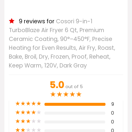
9 reviews for
Cosori 9-in-1
TurboBlaze Air Fryer 6 Qt, Premium
Ceramic Coating, 90°–450°F, Precise
Heating for Even Results, Air Fry, Roast,
Bake, Broil, Dry, Frozen, Proof, Reheat,
Keep Warm, 120V, Dark Gray
5.0
out of 5
★
★
★
★
★
★
★
★
★
★
9
★
★
★
★
★
0
★
★
★
★
★
0
★
★
★
★
★
0