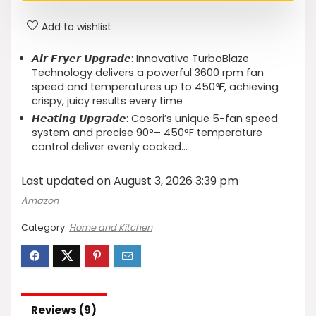
Add to wishlist
𝘼𝙞𝙧 𝙁𝙧𝙮𝙚𝙧 𝙐𝙥𝙜𝙧𝙖𝙙𝙚: Innovative TurboBlaze
Technology delivers a powerful 3600 rpm fan
speed and temperatures up to 450℉, achieving
crispy, juicy results every time
𝙃𝙚𝙖𝙩𝙞𝙣𝙜 𝙐𝙥𝙜𝙧𝙖𝙙𝙚: Cosori’s unique 5-fan speed
system and precise 90°– 450°F temperature
control deliver evenly cooked…
Last updated on August 3, 2026 3:39 pm
Amazon
Category:
Home and Kitchen
Reviews (9)